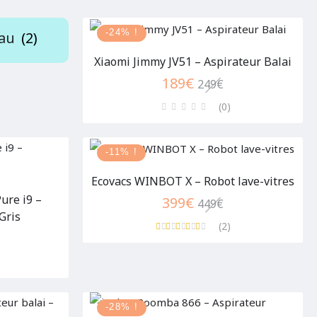
-24% !
eau
(2)
Xiaomi Jimmy JV51 – Aspirateur Balai
189
€
249
€
(0
)
-11% !
Ecovacs WINBOT X – Robot lave-vitres
ure i9 –
399
€
449
€
Gris
(2
)
-28% !