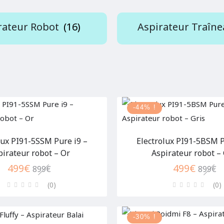
rateur Robot
(16)
Aspirateur Traîn
-44% !
lux PI91-5SSM Pure i9 –
Electrolux PI91-5BSM P
pirateur robot – Or
Aspirateur robot – 
499
€
499
€
899
€
899
€
(0
)
(0
)
-30% !