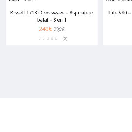
Bissell 17132 Crosswave – Aspirateur
ILife V80 –
balai – 3 en 1
249
€
299
€
(0
)