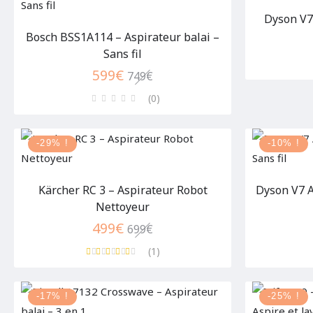
Dyson V7 
Bosch BSS1A114 – Aspirateur balai –
Sans fil
599
€
749
€
(0
)
-29% !
-10% !
Kärcher RC 3 – Aspirateur Robot
Dyson V7 A
Nettoyeur
499
€
699
€
(1
)
-17% !
-25% !