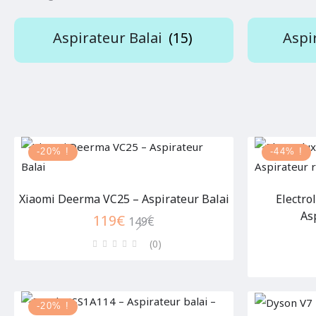
Aspirateur Balai
(15)
Aspi
-20% !
-44% !
Xiaomi Deerma VC25 – Aspirateur Balai
Electro
As
119
€
149
€
(0
)
-20% !