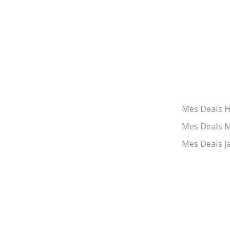
MEILLEUR
Nos supers experts ont pour mission de
trouver les meilleurs deals de grandes
Mes Deals H
marques tout en assurant la meilleure
Mes Deals 
qualité de service possible.
Mes Deals J
AVIS CERTIFIÉS TRUSTPILOT
PAIEMENT 10