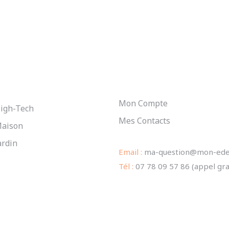
BESOIN D'AIDE ?
S DEALS
Mon Compte
igh-Tech
Mes Contacts
Maison
ardin
Email :
ma-question@mon-edea
Tél :
07 78 09 57 86 (appel gra
0 % SÉCURISÉ