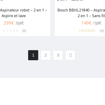
 Aspirateur robot – 2 en 1 –
Bosch BBHL21840 – Aspirat
Aspire et lave
2 en 1 – Sans fil
299
€
149
€
399
€
199
€
(0
)
(3
)
1
2
3