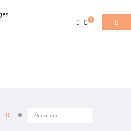
ges
0