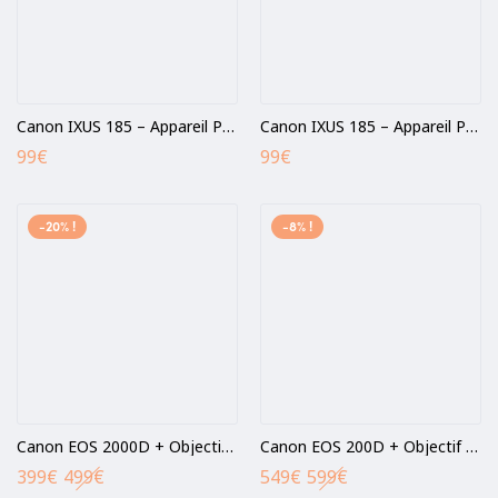
Canon IXUS 185 – Appareil Photo numérique 20 MP – Rouge
Canon IXUS 185 – Appareil Photo numérique 20 MP – Noir
99
€
99
€
-20% !
-8% !
Canon EOS 2000D + Objectif EF-S 18-55mm + Sacoche de transport +Carte 16 Go SDHC
Canon EOS 200D + Objectif 18-55mm IS STM – Reflex
399
€
499
€
549
€
599
€