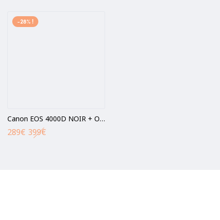
-28% !
Canon EOS 4000D NOIR + Objectif EF-S 18-55 mm III
289
€
399
€