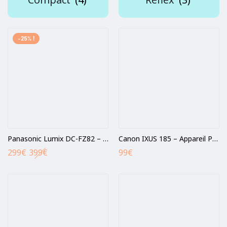
-25% !
Panasonic Lumix DC-FZ82 – Appareil photo Bridge
Canon IXUS 185 – Appareil Photo numérique 20 MP – Argent
299
€
399
€
99
€