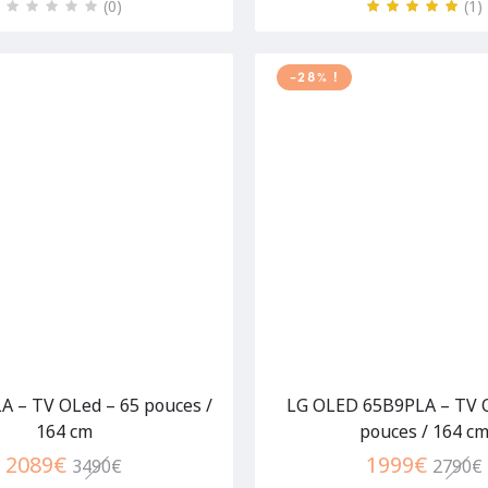
(0
)
(1
)
-28% !
A – TV OLed – 65 pouces /
LG OLED 65B9PLA – TV 
164 cm
pouces / 164 c
2089
€
1999
€
3490
€
2790
€