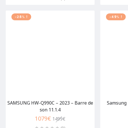
-28% !
-49% !
SAMSUNG HW-Q990C – 2023 – Barre de
Samsung 
son 11.1.4
1079
€
1499
€
(0
)