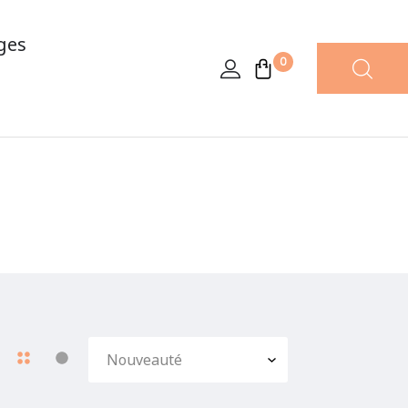
ges
0