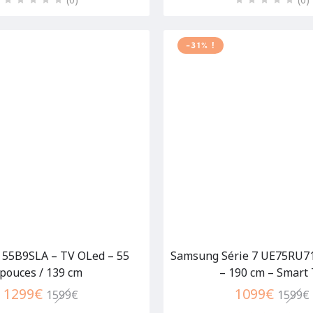
-31% !
55B9SLA – TV OLed – 55
Samsung Série 7 UE75RU71
pouces / 139 cm
– 190 cm – Smart
1299
€
1099
€
1599
€
1599
€