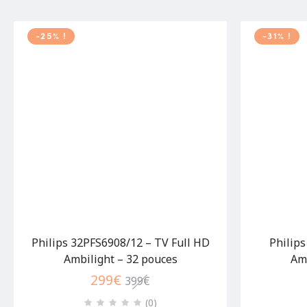
-25% !
-31% !
Philips 32PFS6908/12 – TV Full HD
Philip
Ambilight – 32 pouces
Amb
299
€
399
€
(0
)