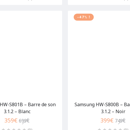
-47% !
HW-S801B – Barre de son
Samsung HW-S800B – Bar
3.1.2 – Blanc
3.1.2 – Noir
359
€
399
€
699
€
749
€
(0
)
(0
)