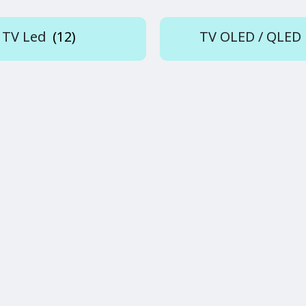
TV Led
(12)
TV OLED / QLED