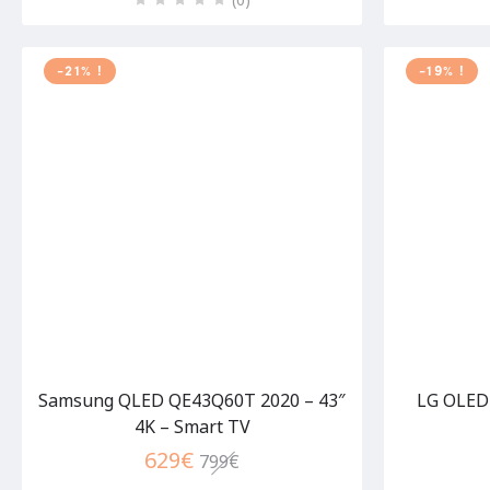
-21% !
-19% !
Samsung QLED QE43Q60T 2020 – 43″
LG OLED 
4K – Smart TV
629
€
799
€