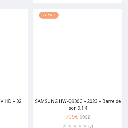
-27% !
TV HD – 32
SAMSUNG HW-Q930C – 2023 – Barre de
son 9.1.4
729
€
999
€
(0
)