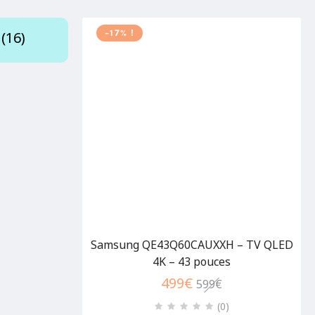
-17% !
(16)
Samsung QE43Q60CAUXXH – TV QLED
4K – 43 pouces
499
€
599
€
(0
)