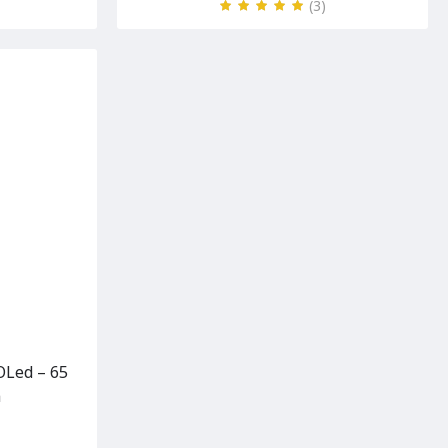
(3
)
OLed – 65
m