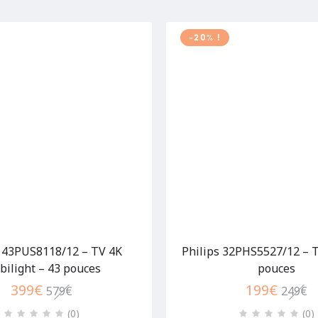
-20% !
s 43PUS8118/12 – TV 4K
Philips 32PHS5527/12 – 
ilight – 43 pouces
pouces
399
€
199
€
579
€
249
€
(0
)
(0
)