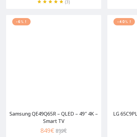
(3
)
-6% !
-40% !
Samsung QE49Q65R – QLED – 49″ 4K –
LG 65C9PL
Smart TV
849
€
899
€