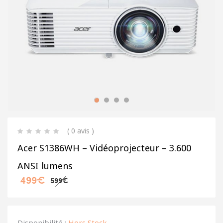
( 0 avis )
Acer S1386WH – Vidéoprojecteur – 3.600
ANSI lumens
499
€
599
€
Disponibilité :
Hors Stock