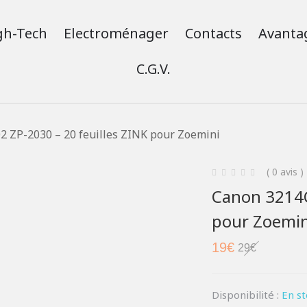
gh-Tech
Electroménager
Contacts
Avanta
C.G.V.
 ZP-2030 – 20 feuilles ZINK pour Zoemini
( 0 avis )
Canon 3214C
pour Zoemin
19
€
29
€
Disponibilité :
En s