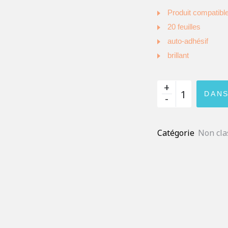
Produit compatibl
20 feuilles
auto-adhésif
brillant
DANS
Catégorie
Non cla