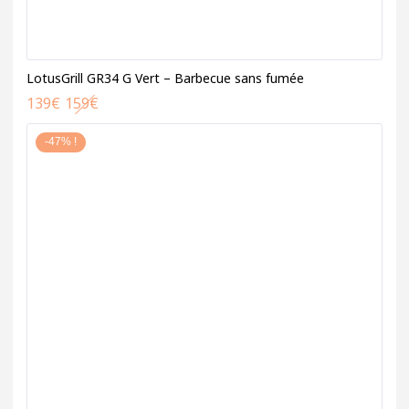
LotusGrill GR34 G Vert – Barbecue sans fumée
139
€
159
€
-47% !