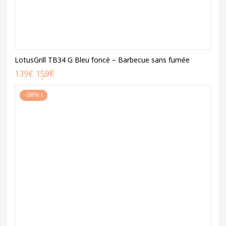
LotusGrill TB34 G Bleu foncé – Barbecue sans fumée
139
€
159
€
-38% !