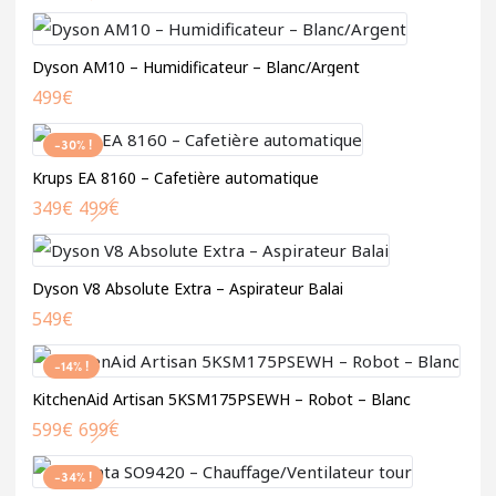
Dyson AM10 – Humidificateur – Blanc/Argent
499
€
-30% !
Krups EA 8160 – Cafetière automatique
349
€
499
€
Dyson V8 Absolute Extra – Aspirateur Balai
549
€
-14% !
KitchenAid Artisan 5KSM175PSEWH – Robot – Blanc
599
€
699
€
-34% !