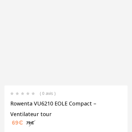
( 0 avis )
Rowenta VU6210 EOLE Compact –
Ventilateur tour
69
€
79
€