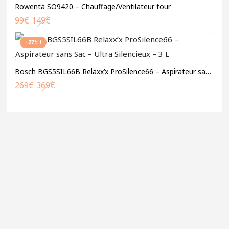
Rowenta SO9420 – Chauffage/Ventilateur tour
99
€
149
€
-27% !
Bosch BGS5SIL66B Relaxx’x ProSilence66 – Aspirateur sans Sac – Ultra Silencieux – 3 L
269
€
369
€